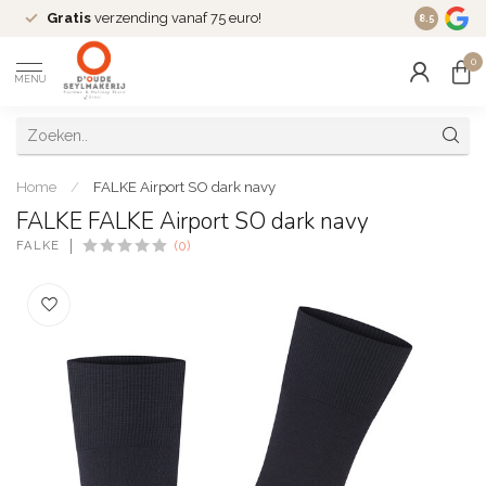
Gratis
verzending vanaf 75 euro!
Dé
fashio
8.5
0
MENU
Home
/
FALKE Airport SO dark navy
FALKE FALKE Airport SO dark navy
FALKE
(0)