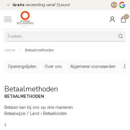
Gratis
verzending vanaf 75 euro!
Dé
fashio
8.5
0
MENU
Home
/
Betaalmethoden
Openingstijden
Over ons
Algemene voorwaarden
Dis
Betaalmethoden
BETAALMETHODEN
Betalen kan bij ons op drie manieren.
Betaalwijze / Land = Betaalkosten
1