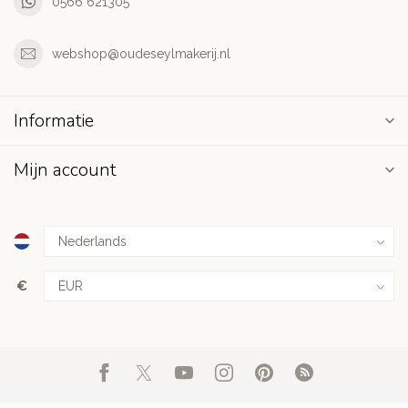
0566 621305
webshop@oudeseylmakerij.nl
Informatie
Mijn account
€