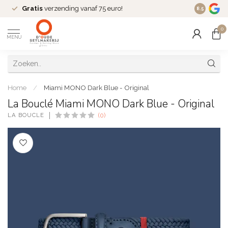
Gratis
verzending vanaf 75 euro!
Dé
fashio
8.5
0
MENU
Home
/
Miami MONO Dark Blue - Original
La Bouclé Miami MONO Dark Blue - Original
LA BOUCLÉ
(0)