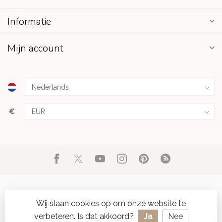
Informatie
Mijn account
€
Wij slaan cookies op om onze website te
verbeteren. Is dat akkoord?
Ja
Nee
© Copyright 2026 d'Oude Seylmakerij
- Powered by
Lightspeed
-
SPAAR ONLINE SEYLZEGELS