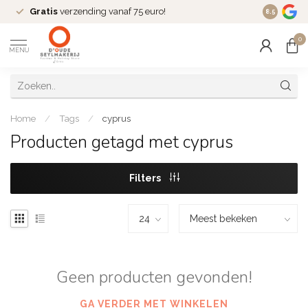
Gratis
verzending vanaf 75 euro!
Dé
fashio
8.5
0
MENU
Home
/
Tags
/
cyprus
Producten getagd met cyprus
Filters
Geen producten gevonden!
GA VERDER MET WINKELEN