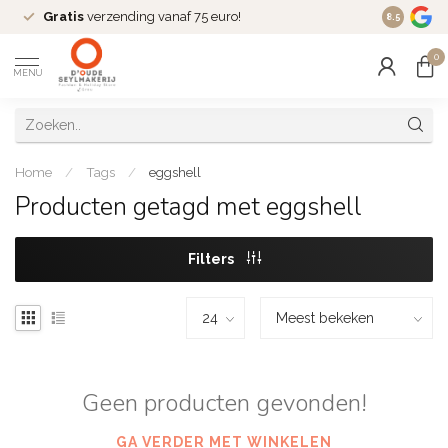
Gratis
verzending vanaf 75 euro!
Dé
fashio
8.5
0
MENU
Home
/
Tags
/
eggshell
Producten getagd met eggshell
Filters
Geen producten gevonden!
GA VERDER MET WINKELEN