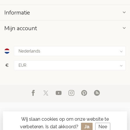
Informatie
Mijn account
€
Wij slaan cookies op om onze website te
verbeteren. Is dat akkoord?
Ja
Nee
© Copyright 2026 d'Oude Seylmakerij
- Powered by
Lightspeed
-
SPAAR ONLINE SEYLZEGELS