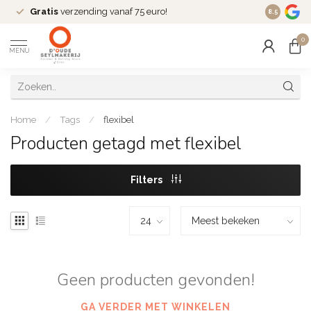
Gratis
verzending vanaf 75 euro!
Dé
fashio
8.5
0
MENU
Home
/
Tags
/
flexibel
Producten getagd met flexibel
Filters
Geen producten gevonden!
GA VERDER MET WINKELEN