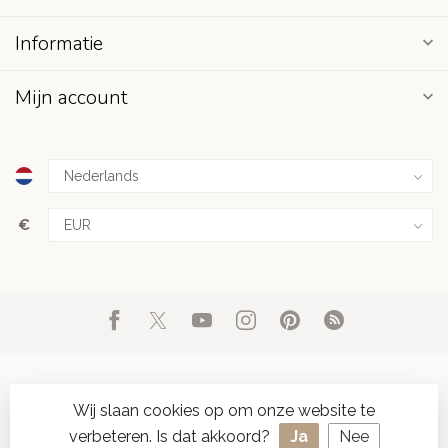
Informatie
Mijn account
€
Wij slaan cookies op om onze website te
verbeteren. Is dat akkoord?
Ja
Nee
© Copyright 2026 d'Oude Seylmakerij
- Powered by
Lightspeed
-
SPAAR ONLINE SEYLZEGELS