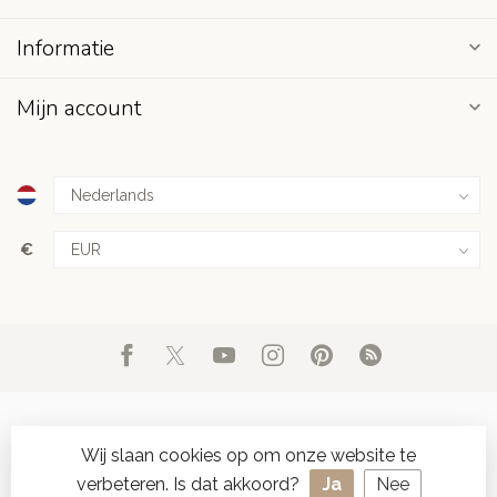
Informatie
Mijn account
€
Wij slaan cookies op om onze website te
verbeteren. Is dat akkoord?
Ja
Nee
© Copyright 2026 d'Oude Seylmakerij
- Powered by
Lightspeed
-
SPAAR ONLINE SEYLZEGELS