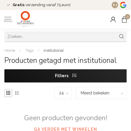
Gratis
verzending vanaf 75 euro!
Dé
fashio
8.5
0
MENU
Home
/
Tags
/
institutional
Producten getagd met institutional
Filters
Geen producten gevonden!
GA VERDER MET WINKELEN