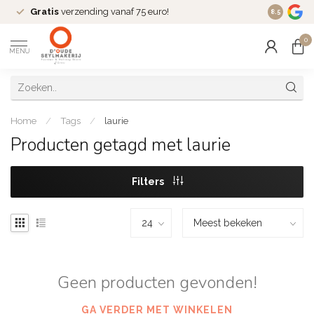
Gratis
verzending vanaf 75 euro!
Dé
fashio
8.5
0
MENU
Home
/
Tags
/
laurie
Producten getagd met laurie
Filters
Geen producten gevonden!
GA VERDER MET WINKELEN