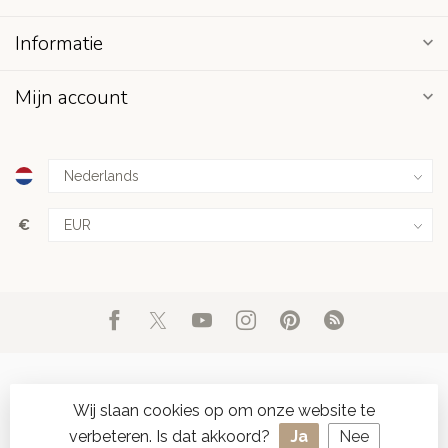
Informatie
Mijn account
€
Wij slaan cookies op om onze website te
verbeteren. Is dat akkoord?
Ja
Nee
© Copyright 2026 d'Oude Seylmakerij
- Powered by
Lightspeed
-
SPAAR ONLINE SEYLZEGELS