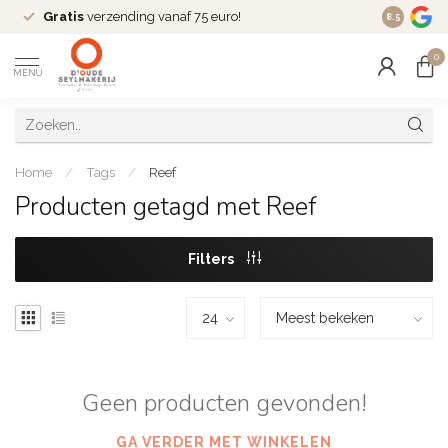
Gratis
verzending vanaf 75 euro!
Dé
fashio
8.5
0
MENU
Home
/
Tags
/
Reef
Producten getagd met Reef
Filters
Geen producten gevonden!
GA VERDER MET WINKELEN