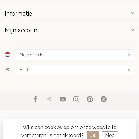
Informatie
Mijn account
€
Wij slaan cookies op om onze website te
verbeteren. Is dat akkoord?
Ja
Nee
© Copyright 2026 d'Oude Seylmakerij
- Powered by
Lightspeed
-
SPAAR ONLINE SEYLZEGELS