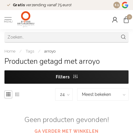
Gratis
verzending vanaf 75 euro!
Dé
fashio
8.5
0
MENU
Home
/
Tags
/
arroyo
Producten getagd met arroyo
Filters
Geen producten gevonden!
GA VERDER MET WINKELEN