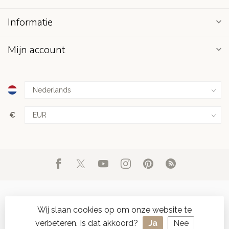
Informatie
Mijn account
€
Wij slaan cookies op om onze website te
verbeteren. Is dat akkoord?
Ja
Nee
© Copyright 2026 d'Oude Seylmakerij
- Powered by
Lightspeed
-
SPAAR ONLINE SEYLZEGELS