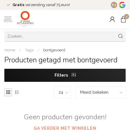
Gratis
verzending vanaf 75 euro!
Dé
fashio
8.5
0
MENU
Home
/
Tags
/
bontgevoerd
Producten getagd met bontgevoerd
Filters
Geen producten gevonden!
GA VERDER MET WINKELEN