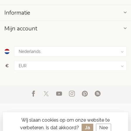
Informatie
Mijn account
€
Wij slaan cookies op om onze website te
verbeteren. Is dat akkoord?
Ja
Nee
© Copyright 2026 d'Oude Seylmakerij
- Powered by
Lightspeed
-
SPAAR ONLINE SEYLZEGELS