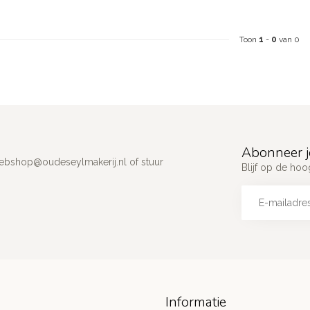
Toon
1
-
0
van 0
Abonneer j
ebshop@oudeseylmakerij.nl
of stuur
Blijf op de hoo
Informatie