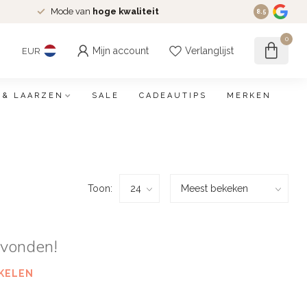
Mode van
hoge kwaliteit
8.5
0
Mijn account
Verlanglijst
EUR
 & LAARZEN
SALE
CADEAUTIPS
MERKEN
Toon:
evonden!
KELEN