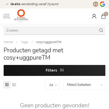
Gratis
verzending vanaf 75 euro!
Dé
fashio
8.5
0
MENU
Home
/
Tags
/
cosy+uggpureTM
Producten getagd met
cosy+uggpureTM
Filters
Geen producten gevonden!