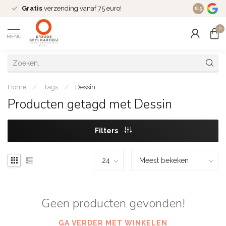
Gratis
verzending vanaf 75 euro!
Dé
fashio
8.5
0
MENU
Home
/
Tags
/
Dessin
Producten getagd met Dessin
Filters
Geen producten gevonden!
GA VERDER MET WINKELEN