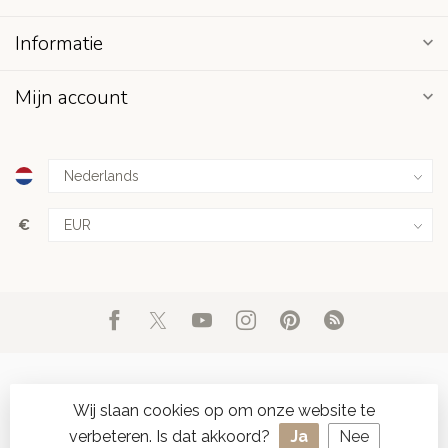
Informatie
Mijn account
€
Wij slaan cookies op om onze website te
verbeteren. Is dat akkoord?
Ja
Nee
© Copyright 2026 d'Oude Seylmakerij
- Powered by
Lightspeed
-
SPAAR ONLINE SEYLZEGELS