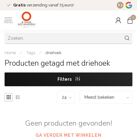
Gratis
verzending vanaf 75 euro!
Dé
fashio
8.5
0
MENU
Home
/
Tags
/
driehoek
Producten getagd met driehoek
Filters
Geen producten gevonden!
GA VERDER MET WINKELEN