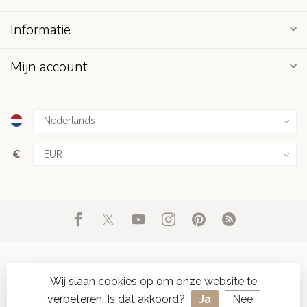
Informatie
Mijn account
€
Wij slaan cookies op om onze website te
verbeteren. Is dat akkoord?
Ja
Nee
© Copyright 2026 d'Oude Seylmakerij
- Powered by
Lightspeed
-
SPAAR ONLINE SEYLZEGELS