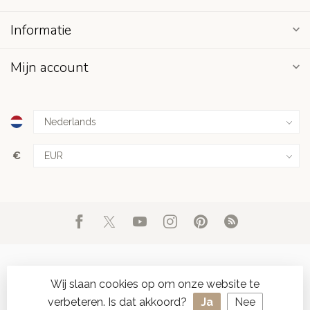
Informatie
Mijn account
€
Wij slaan cookies op om onze website te
verbeteren. Is dat akkoord?
Ja
Nee
© Copyright 2026 d'Oude Seylmakerij
- Powered by
Lightspeed
-
SPAAR ONLINE SEYLZEGELS