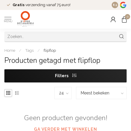
Gratis
verzending vanaf 75 euro!
Dé
fashio
8.5
0
MENU
Home
/
Tags
/
flipflop
Producten getagd met flipflop
Filters
Geen producten gevonden!
GA VERDER MET WINKELEN