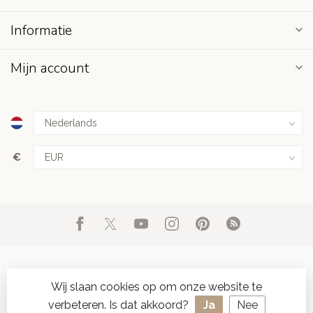
Informatie
Mijn account
€
Wij slaan cookies op om onze website te
verbeteren. Is dat akkoord?
Ja
Nee
© Copyright 2026 d'Oude Seylmakerij
- Powered by
Lightspeed
-
SPAAR ONLINE SEYLZEGELS