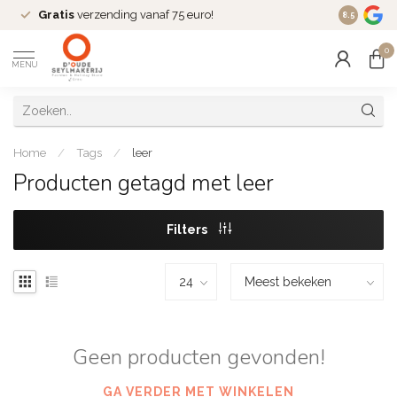
Gratis
verzending vanaf 75 euro!
Dé
fashio
8.5
0
MENU
Home
/
Tags
/
leer
Producten getagd met leer
Filters
Geen producten gevonden!
GA VERDER MET WINKELEN