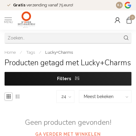
Gratis
verzending vanaf 75 euro!
Dé
fashio
8.5
0
MENU
Home
/
Tags
/
Lucky+Charms
Producten getagd met Lucky+Charms
Filters
Geen producten gevonden!
GA VERDER MET WINKELEN