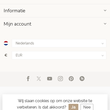
Informatie
Mijn account
€
Wij slaan cookies op om onze website te
verbeteren. Is dat akkoord?
Ja
Nee
© Copyright 2026 d'Oude Seylmakerij
- Powered by
Lightspeed
-
SPAAR ONLINE SEYLZEGELS