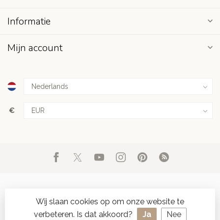
Informatie
Mijn account
€
Wij slaan cookies op om onze website te
verbeteren. Is dat akkoord?
Ja
Nee
© Copyright 2026 d'Oude Seylmakerij
- Powered by
Lightspeed
-
SPAAR ONLINE SEYLZEGELS