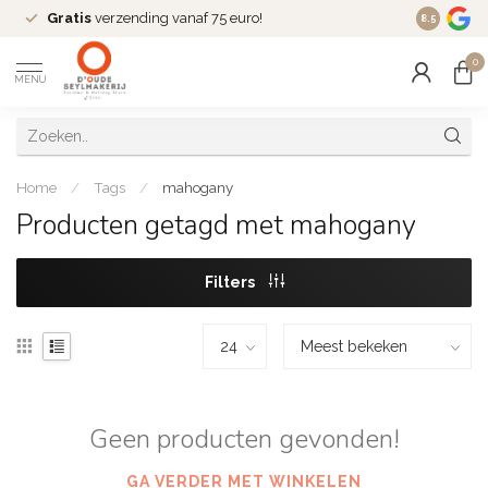
Gratis
verzending vanaf 75 euro!
Dé
fashio
8.5
0
MENU
Home
/
Tags
/
mahogany
Producten getagd met mahogany
Filters
Geen producten gevonden!
GA VERDER MET WINKELEN