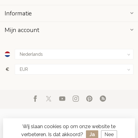
Informatie
Mijn account
€
Wij slaan cookies op om onze website te
verbeteren. Is dat akkoord?
Ja
Nee
© Copyright 2026 d'Oude Seylmakerij
- Powered by
Lightspeed
-
SPAAR ONLINE SEYLZEGELS