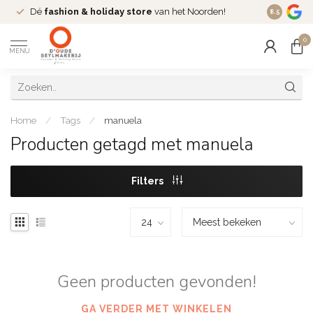
Dé
fashion & holiday store
van het Noorden!
Mode van
8.5
0
MENU
Home
/
Tags
/
manuela
Producten getagd met manuela
Filters
Geen producten gevonden!
GA VERDER MET WINKELEN