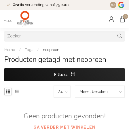
Gratis
verzending vanaf 75 euro!
Dé
fashio
8.5
0
MENU
Home
/
Tags
/
neopreen
Producten getagd met neopreen
Filters
Geen producten gevonden!
GA VERDER MET WINKELEN