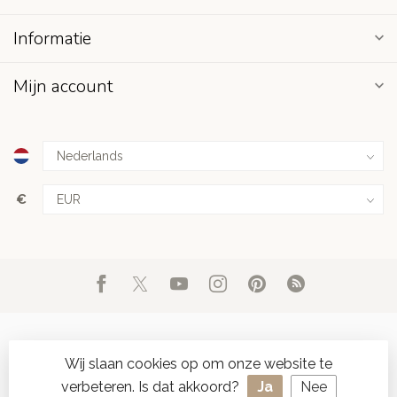
Informatie
Mijn account
€
Wij slaan cookies op om onze website te
verbeteren. Is dat akkoord?
Ja
Nee
© Copyright 2026 d'Oude Seylmakerij
- Powered by
Lightspeed
-
SPAAR ONLINE SEYLZEGELS