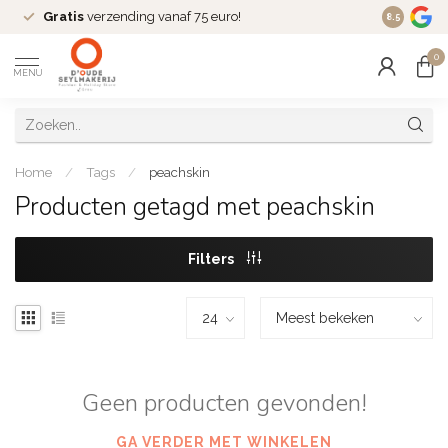
Gratis
verzending vanaf 75 euro!
Dé
fashio
8.5
0
MENU
Home
/
Tags
/
peachskin
Producten getagd met peachskin
Filters
Geen producten gevonden!
GA VERDER MET WINKELEN