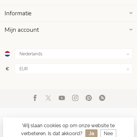
Informatie
Mijn account
€
Wij slaan cookies op om onze website te
verbeteren. Is dat akkoord?
Ja
Nee
© Copyright 2026 d'Oude Seylmakerij
- Powered by
Lightspeed
-
SPAAR ONLINE SEYLZEGELS