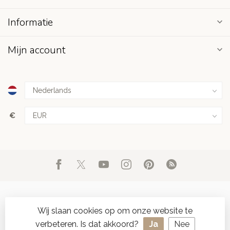
Informatie
Mijn account
€
Wij slaan cookies op om onze website te
verbeteren. Is dat akkoord?
Ja
Nee
© Copyright 2026 d'Oude Seylmakerij
- Powered by
Lightspeed
-
SPAAR ONLINE SEYLZEGELS