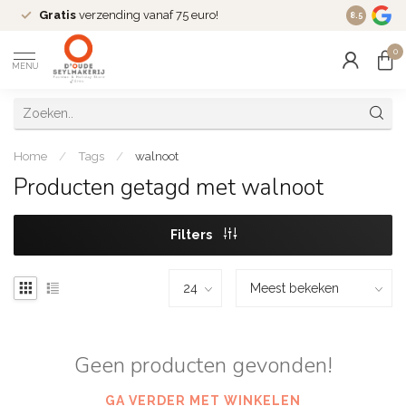
Gratis
verzending vanaf 75 euro!
Dé
fashio
8.5
0
MENU
Home
/
Tags
/
walnoot
Producten getagd met walnoot
Filters
Geen producten gevonden!
GA VERDER MET WINKELEN