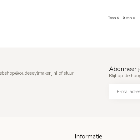
Toon
1
-
0
van 0
Abonneer j
ebshop@oudeseylmakerij.nl
of stuur
Blijf op de hoo
Informatie