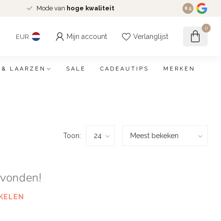
Mode van
hoge kwaliteit
8.5
0
Mijn account
Verlanglijst
EUR
 & LAARZEN
SALE
CADEAUTIPS
MERKEN
Toon:
evonden!
KELEN