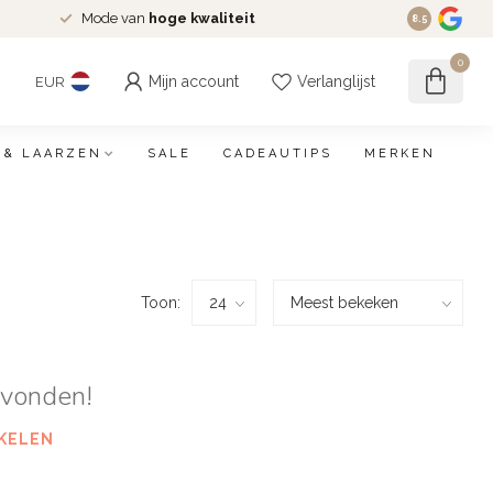
Mode van
hoge kwaliteit
8.5
0
Mijn account
Verlanglijst
EUR
 & LAARZEN
SALE
CADEAUTIPS
MERKEN
Toon:
evonden!
KELEN