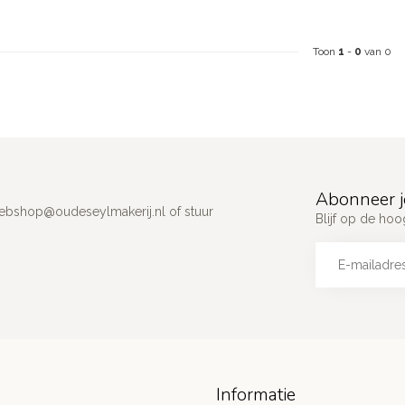
Toon
1
-
0
van 0
Abonneer j
ebshop@oudeseylmakerij.nl
of stuur
Blijf op de hoo
Informatie