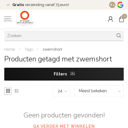
Gratis
verzending vanaf 75 euro!
Dé
fashio
8.5
0
MENU
Home
/
Tags
/
zwemshort
Producten getagd met zwemshort
Filters
Geen producten gevonden!
GA VERDER MET WINKELEN