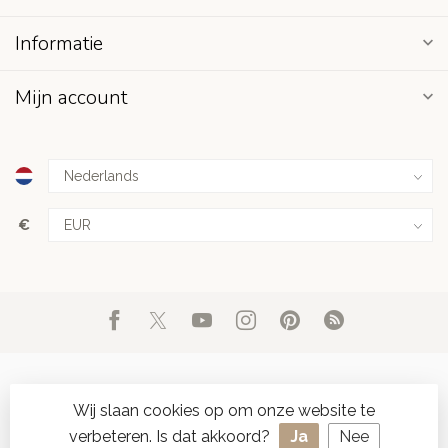
Informatie
Mijn account
€
Wij slaan cookies op om onze website te
verbeteren. Is dat akkoord?
Ja
Nee
© Copyright 2026 d'Oude Seylmakerij
- Powered by
Lightspeed
-
SPAAR ONLINE SEYLZEGELS