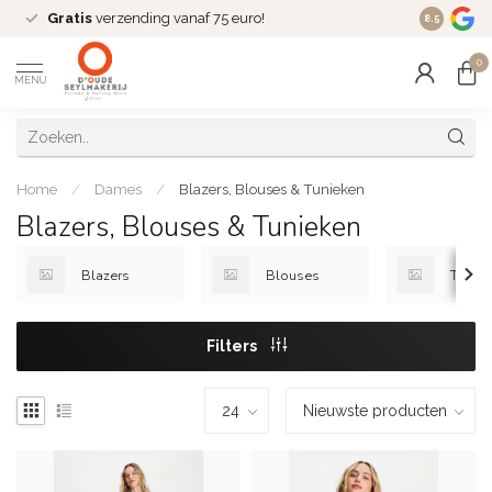
Gratis
verzending vanaf 75 euro!
Dé
fashio
8.5
0
MENU
Home
/
Dames
/
Blazers, Blouses & Tunieken
Blazers, Blouses & Tunieken
Blazers
Blouses
Tuniek
Filters