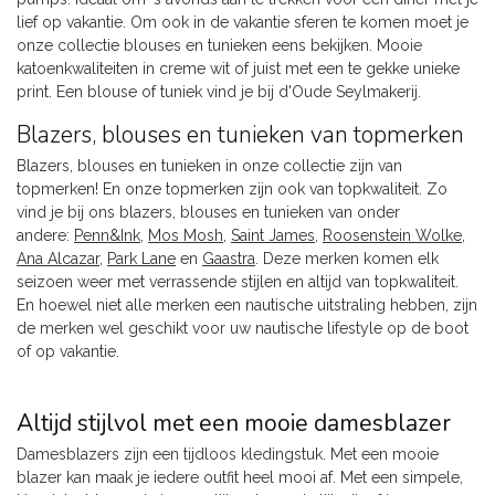
lief op vakantie. Om ook in de vakantie sferen te komen moet je
onze collectie blouses en tunieken eens bekijken. Mooie
katoenkwaliteiten in creme wit of juist met een te gekke unieke
print. Een blouse of tuniek vind je bij d'Oude Seylmakerij.
Blazers, blouses en tunieken van topmerken
Blazers, blouses en tunieken in onze collectie zijn van
topmerken! En onze topmerken zijn ook van topkwaliteit. Zo
vind je bij ons blazers, blouses en tunieken van onder
andere:
Penn&Ink
,
Mos Mosh
,
Saint James
,
Roosenstein Wolke
,
Ana Alcazar
,
Park Lane
en
Gaastra
. Deze merken komen elk
seizoen weer met verrassende stijlen en altijd van topkwaliteit.
En hoewel niet alle merken een nautische uitstraling hebben, zijn
de merken wel geschikt voor uw nautische lifestyle op de boot
of op vakantie.
Altijd stijlvol met een mooie damesblazer
Damesblazers zijn een tijdloos kledingstuk. Met een mooie
blazer kan maak je iedere outfit heel mooi af. Met een simpele,