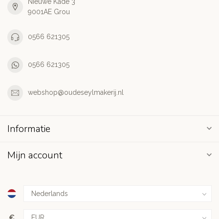
Nieuwe Kade 3
9001AE Grou
0566 621305
0566 621305
webshop@oudeseylmakerij.nl
Informatie
Mijn account
€