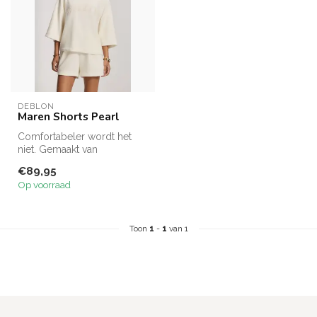
DEBLON
Maren Shorts Pearl
Comfortabeler wordt het
niet. Gemaakt van
ultrazachte badstof voelt
€89,95
short Maren ...
Op voorraad
Toon
1
-
1
van 1