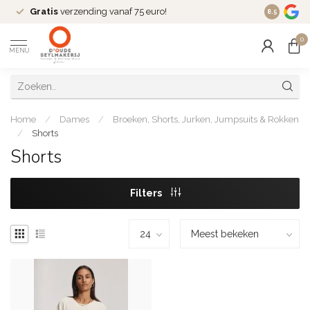
Gratis
verzending vanaf 75 euro!
Dé
fashio
8.5
0
MENU
Home
/
Dames
/
Broeken, Shorts, Jurken, Jumpsuits & Rokken
/
Shorts
Shorts
Filters