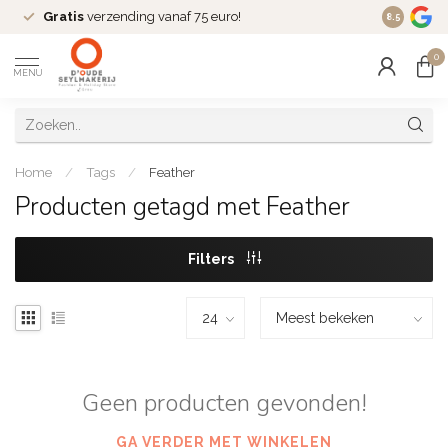
Gratis
verzending vanaf 75 euro!
Dé
fashio
8.5
0
MENU
Home
/
Tags
/
Feather
Producten getagd met Feather
Filters
Geen producten gevonden!
GA VERDER MET WINKELEN