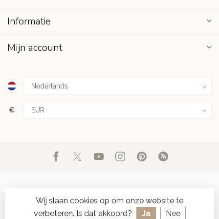
Informatie
Mijn account
€
Wij slaan cookies op om onze website te
verbeteren. Is dat akkoord?
Ja
Nee
© Copyright 2026 d'Oude Seylmakerij
- Powered by
Lightspeed
-
SPAAR ONLINE SEYLZEGELS