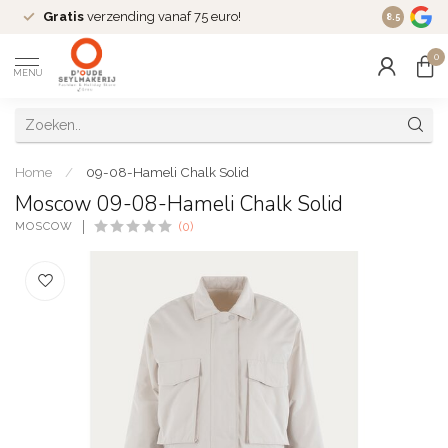
Gratis
verzending vanaf 75 euro!
Dé
fashio
8.5
0
MENU
Home
/
09-08-Hameli Chalk Solid
Moscow 09-08-Hameli Chalk Solid
MOSCOW
(0)