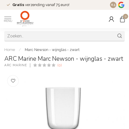
Gratis
verzending vanaf 75 euro!
Dé
fashio
8.5
0
MENU
Home
/
Marc Newson - wijnglas - zwart
ARC Marine Marc Newson - wijnglas - zwart
ARC MARINE
(0)