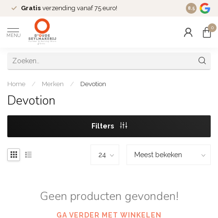
Gratis
verzending vanaf 75 euro!
Dé
fashio
8.5
0
MENU
Home
/
Merken
/
Devotion
Devotion
Filters
Geen producten gevonden!
GA VERDER MET WINKELEN