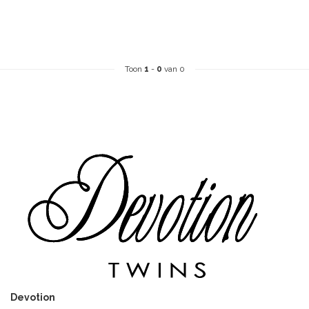
Toon
1
-
0
van 0
Devotion