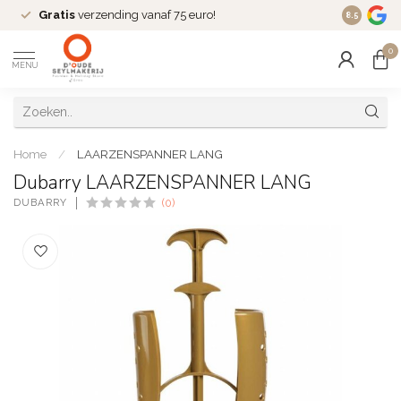
Gratis
verzending vanaf 75 euro!
Dé
fashio
8.5
0
MENU
Home
/
LAARZENSPANNER LANG
Dubarry LAARZENSPANNER LANG
DUBARRY
(0)