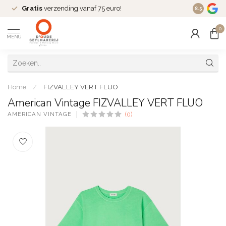
Gratis
verzending vanaf 75 euro!
Dé
fashio
8.5
0
MENU
Home
/
FIZVALLEY VERT FLUO
American Vintage FIZVALLEY VERT FLUO
AMERICAN VINTAGE
(0)