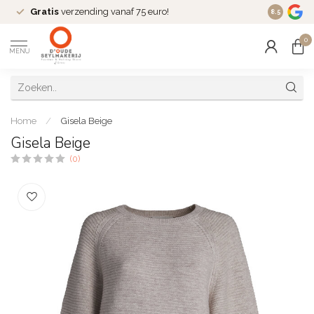
Gratis
verzending vanaf 75 euro!
Dé
fashio
8.5
0
MENU
Home
/
Gisela Beige
Gisela Beige
(0)