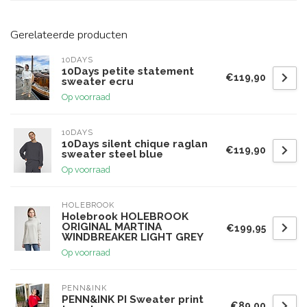
Gerelateerde producten
10DAYS
10Days petite statement
€119,90
sweater ecru
Op voorraad
10DAYS
10Days silent chique raglan
€119,90
sweater steel blue
Op voorraad
HOLEBROOK
Holebrook HOLEBROOK
ORIGINAL MARTINA
€199,95
WINDBREAKER LIGHT GREY
Op voorraad
PENN&INK
PENN&INK PI Sweater print
€89,00