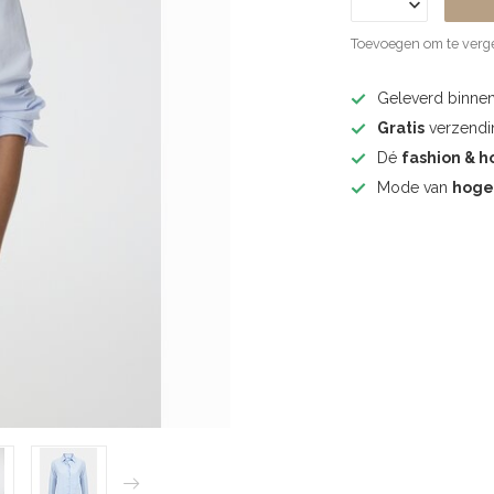
Toevoegen om te verge
Geleverd binne
Gratis
verzendin
Dé
fashion & h
Mode van
hoge 