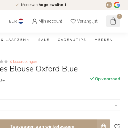
Mode van
hoge kwaliteit
8.5
0
Mijn account
Verlanglijst
EUR
 & LAARZEN
SALE
CADEAUTIPS
MERKEN
0 beoordelingen
ies Blouse Oxford Blue
Op voorraad
 btw
Toevoegen aan winkelwagen