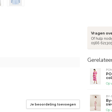
Vragen ove
Of hulp nodi
0566 62130
Gerelatee
PO
PO
co
Op 
BY-
By
sw
Je beoordeling toevoegen
Op 