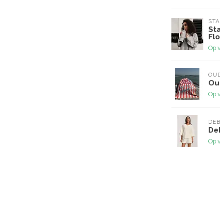
ST
St
Fl
Op 
OUD
Ou
Op 
DE
De
Op 