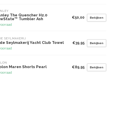
ANLEY
anley The Quencher H2.0
€50,00
Bekijken
owState™ Tumbler Ash
voorraad
E SEYLMAKERIJ
de Seylmakerij Yacht Club Towel
€39,95
Bekijken
voorraad
BLON
blon Maren Shorts Pearl
€89,95
Bekijken
voorraad