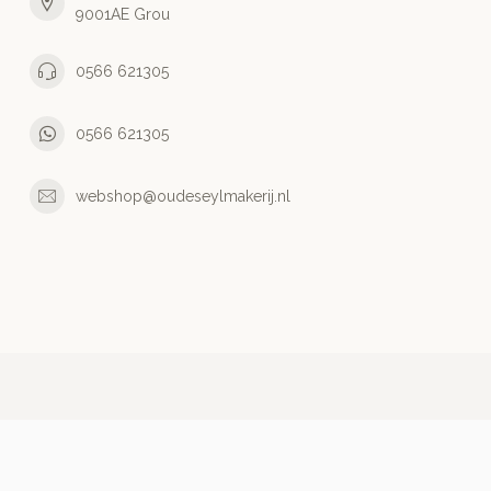
9001AE Grou
0566 621305
0566 621305
webshop@oudeseylmakerij.nl