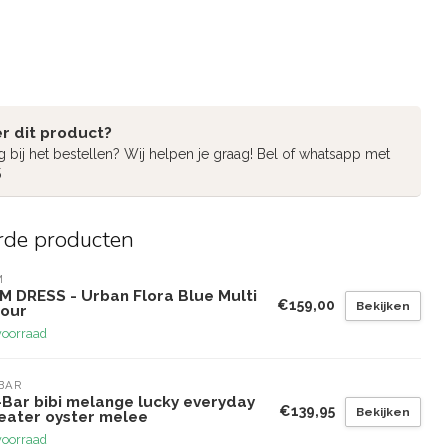
r dit product?
g bij het bestellen? Wij helpen je graag! Bel of whatsapp met
5
rde producten
M
M DRESS - Urban Flora Blue Multi
€159,00
Bekijken
lour
voorraad
BAR
-Bar bibi melange lucky everyday
€139,95
Bekijken
eater oyster melee
voorraad