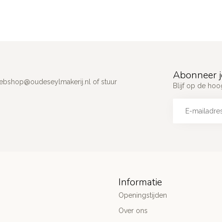
Abonneer j
ebshop@oudeseylmakerij.nl
of stuur
Blijf op de hoo
Informatie
Openingstijden
Over ons