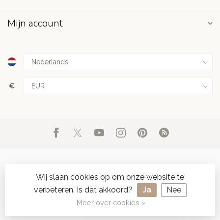
Mijn account
€
Wij slaan cookies op om onze website te
verbeteren. Is dat akkoord?
Ja
Nee
© Copyright 2026 d'Oude Seylmakerij
- Powered by
Lightspeed
-
SPAAR ONLINE SEYLZEGELS
Lightspeed design
by
Dyvelopment
Meer over cookies »