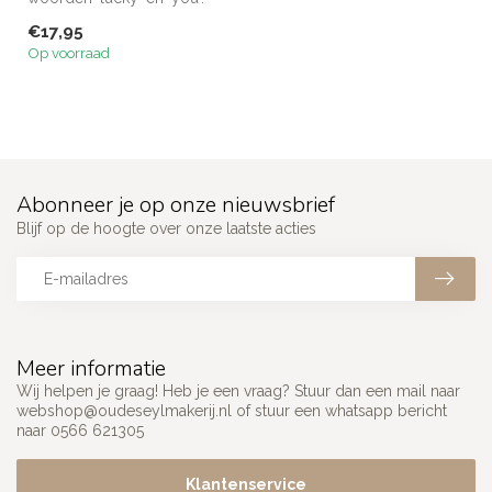
Gemaakt van een zachte
€17,95
katoen ...
Op voorraad
Abonneer je op onze nieuwsbrief
Blijf op de hoogte over onze laatste acties
Meer informatie
Wij helpen je graag! Heb je een vraag? Stuur dan een mail naar
webshop@oudeseylmakerij.nl
of stuur een whatsapp bericht
naar 0566 621305
Klantenservice