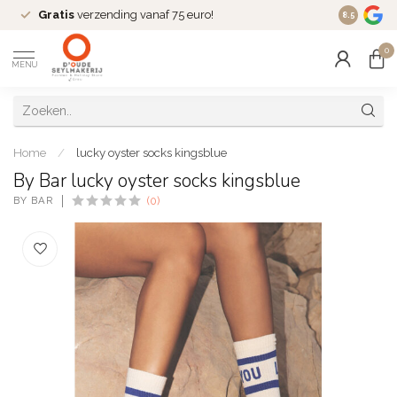
Gratis
verzending vanaf 75 euro!
Dé
fashio
8.5
0
MENU
Home
/
lucky oyster socks kingsblue
By Bar lucky oyster socks kingsblue
BY BAR
(0)