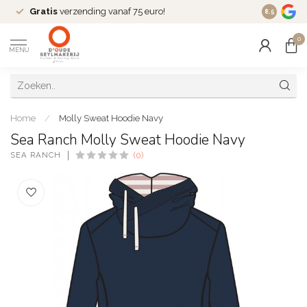
Gratis
verzending vanaf 75 euro!
Dé
fashio
8.5
0
MENU
Home
/
Molly Sweat Hoodie Navy
Sea Ranch Molly Sweat Hoodie Navy
SEA RANCH
(0)