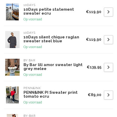
10DAYS
10Days petite statement
€119,90
sweater ecru
Op voorraad
10DAYS
10Days silent chique raglan
€119,90
sweater steel blue
Op voorraad
BY BAR
By Bar lili amor sweater light
€139,95
grey melee
Op voorraad
PENN&INK
PENN&INK PI Sweater print
€89,00
tomato ecru
Op voorraad
BY-BAR