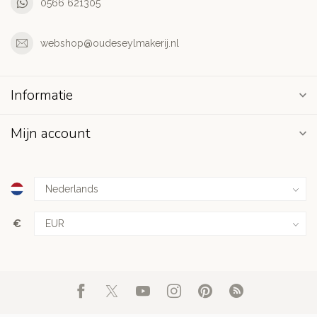
0566 621305
webshop@oudeseylmakerij.nl
Informatie
Mijn account
€