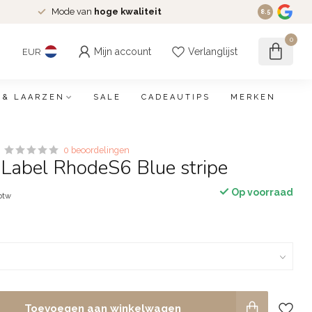
Mode van
hoge kwaliteit
8.5
0
Mijn account
Verlanglijst
EUR
 & LAARZEN
SALE
CADEAUTIPS
MERKEN
0 beoordelingen
 Label RhodeS6 Blue stripe
Op voorraad
 btw
Toevoegen aan winkelwagen