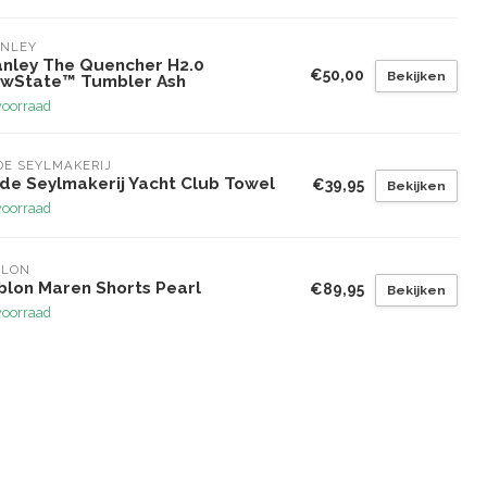
ANLEY
anley The Quencher H2.0
€50,00
Bekijken
owState™ Tumbler Ash
voorraad
E SEYLMAKERIJ
de Seylmakerij Yacht Club Towel
€39,95
Bekijken
voorraad
BLON
blon Maren Shorts Pearl
€89,95
Bekijken
voorraad