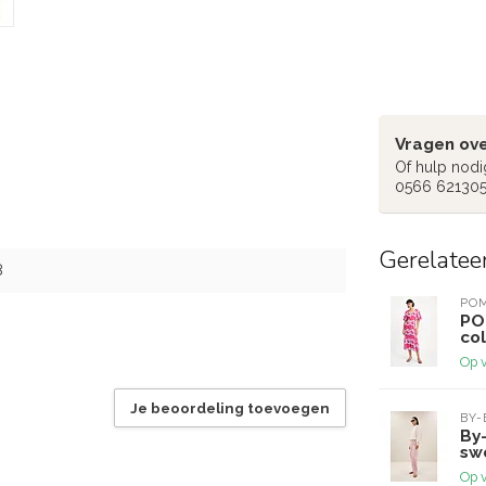
Vragen ove
Of hulp nodi
0566 62130
Gerelatee
8
PO
PO
co
Op 
Je beoordeling toevoegen
BY-
By
sw
Op 