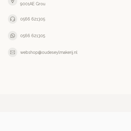
9001AE Grou
0566 621305
0566 621305
webshop@oudeseylmakerij.nl