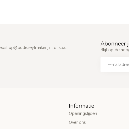
Abonneer j
ebshop@oudeseylmakerij.nl
of stuur
Blijf op de hoo
Informatie
Openingstijden
Over ons