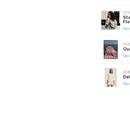
ST
St
Fl
Op 
OUD
Ou
Op 
DE
De
Op 