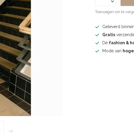
Toevoegen om te verge
Geleverd binne
Gratis
verzendin
Dé
fashion & h
Mode van
hoge 