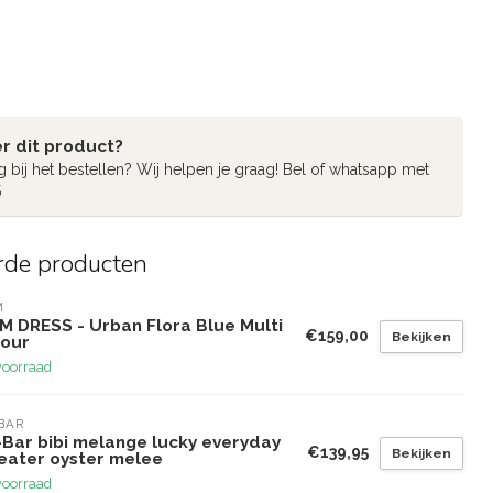
r dit product?
g bij het bestellen? Wij helpen je graag! Bel of whatsapp met
5
rde producten
M
M DRESS - Urban Flora Blue Multi
€159,00
Bekijken
lour
voorraad
BAR
-Bar bibi melange lucky everyday
€139,95
Bekijken
eater oyster melee
voorraad