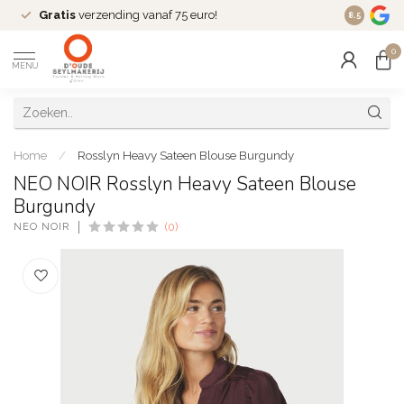
Gratis
verzending vanaf 75 euro!
Dé
fashio
8.5
0
MENU
Home
/
Rosslyn Heavy Sateen Blouse Burgundy
NEO NOIR Rosslyn Heavy Sateen Blouse
Burgundy
NEO NOIR
(0)