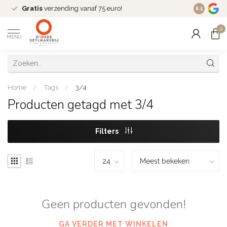
Gratis
verzending vanaf 75 euro!
Dé
fashio
8.5
0
MENU
Home
/
Tags
/
3/4
Producten getagd met 3/4
Filters
Geen producten gevonden!
GA VERDER MET WINKELEN