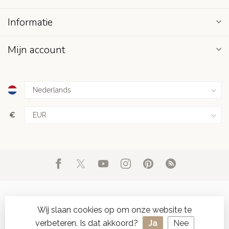
Informatie
Mijn account
€
Wij slaan cookies op om onze website te
verbeteren. Is dat akkoord?
Ja
Nee
© Copyright 2026 d'Oude Seylmakerij
- Powered by
Lightspeed
-
SPAAR ONLINE SEYLZEGELS