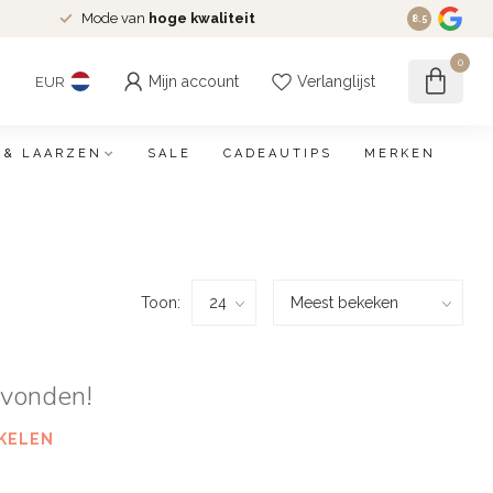
Mode van
hoge kwaliteit
8.5
0
Mijn account
Verlanglijst
EUR
 & LAARZEN
SALE
CADEAUTIPS
MERKEN
Toon:
evonden!
KELEN