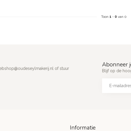
Toon
1
-
0
van 0
Abonneer j
ebshop@oudeseylmakerij.nl
of stuur
Blijf op de hoo
Informatie