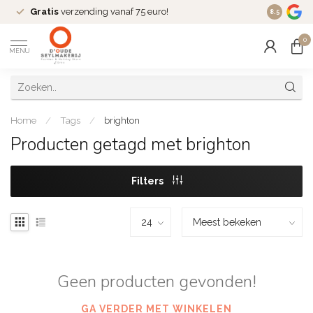
Gratis
verzending vanaf 75 euro!
Dé
fashio
8.5
0
MENU
Home
/
Tags
/
brighton
Producten getagd met brighton
Filters
Geen producten gevonden!
GA VERDER MET WINKELEN