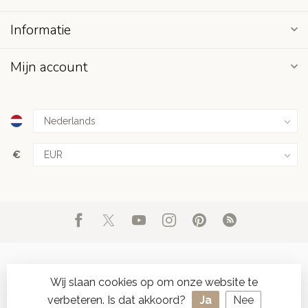
Informatie
Mijn account
€
Wij slaan cookies op om onze website te
verbeteren. Is dat akkoord?
Ja
Nee
© Copyright 2026 d'Oude Seylmakerij
- Powered by
Lightspeed
-
SPAAR ONLINE SEYLZEGELS