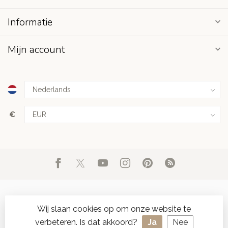
Informatie
Mijn account
€
Wij slaan cookies op om onze website te
verbeteren. Is dat akkoord?
Ja
Nee
© Copyright 2026 d'Oude Seylmakerij
- Powered by
Lightspeed
-
SPAAR ONLINE SEYLZEGELS