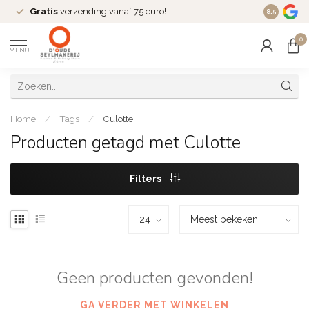
Gratis
verzending vanaf 75 euro!
Dé
fashio
8.5
0
MENU
Home
/
Tags
/
Culotte
Producten getagd met Culotte
Filters
Geen producten gevonden!
GA VERDER MET WINKELEN