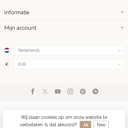
Informatie
Mijn account
€
Wij slaan cookies op om onze website te
verbeteren. Is dat akkoord?
Ja
Nee
© Copyright 2026 d'Oude Seylmakerij
- Powered by
Lightspeed
-
SPAAR ONLINE SEYLZEGELS