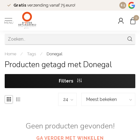
Gratis
verzending vanaf 75 euro!
Dé
fashio
8.5
0
MENU
Home
/
Tags
/
Donegal
Producten getagd met Donegal
Filters
Geen producten gevonden!
GA VERDER MET WINKELEN