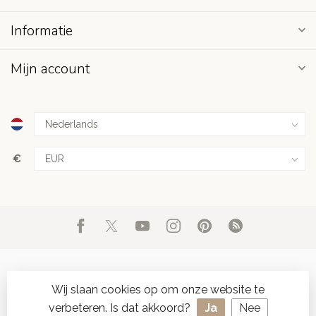
Informatie
Mijn account
€
Wij slaan cookies op om onze website te
verbeteren. Is dat akkoord?
Ja
Nee
© Copyright 2026 d'Oude Seylmakerij
- Powered by
Lightspeed
-
SPAAR ONLINE SEYLZEGELS