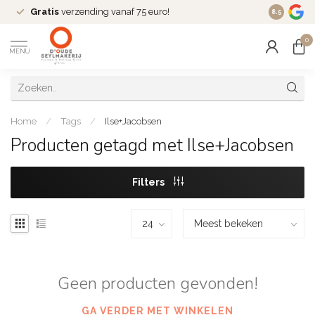
Gratis
verzending vanaf 75 euro!
Dé
fashio
8.5
0
MENU
Home
/
Tags
/
Ilse+Jacobsen
Producten getagd met Ilse+Jacobsen
Filters
Geen producten gevonden!
GA VERDER MET WINKELEN