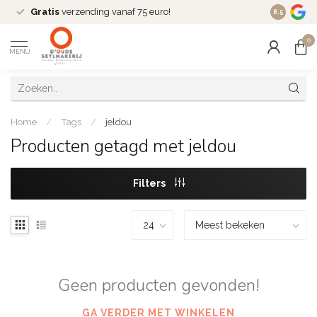
Gratis
verzending vanaf 75 euro!
Dé
fashio
8.5
0
MENU
Home
/
Tags
/
jeldou
Producten getagd met jeldou
Filters
Geen producten gevonden!
GA VERDER MET WINKELEN