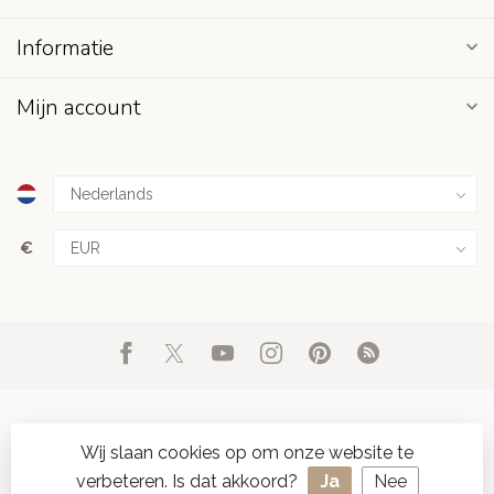
Informatie
Mijn account
€
Wij slaan cookies op om onze website te
verbeteren. Is dat akkoord?
Ja
Nee
© Copyright 2026 d'Oude Seylmakerij
- Powered by
Lightspeed
-
SPAAR ONLINE SEYLZEGELS