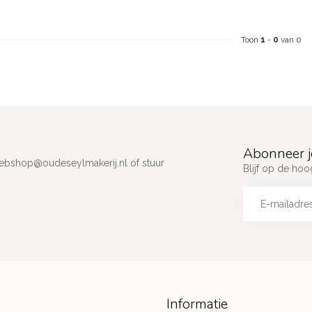
Toon
1
-
0
van 0
Abonneer j
ebshop@oudeseylmakerij.nl
of stuur
Blijf op de hoo
Informatie