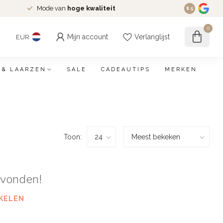
Mode van
hoge kwaliteit
8.5
0
Mijn account
Verlanglijst
EUR
 & LAARZEN
SALE
CADEAUTIPS
MERKEN
Toon:
evonden!
KELEN