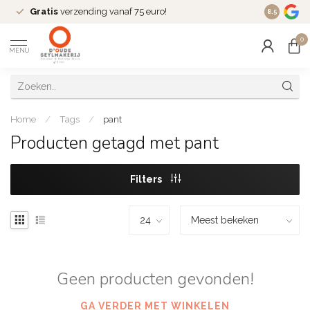
Gratis
verzending vanaf 75 euro!
Dé
fashio
8.5
0
MENU
Home
/
Tags
/
pant
Producten getagd met pant
Filters
Geen producten gevonden!
GA VERDER MET WINKELEN