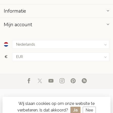
Informatie
Mijn account
€
Wij slaan cookies op om onze website te
verbeteren. Is dat akkoord?
Ja
Nee
© Copyright 2026 d'Oude Seylmakerij
- Powered by
Lightspeed
-
SPAAR ONLINE SEYLZEGELS